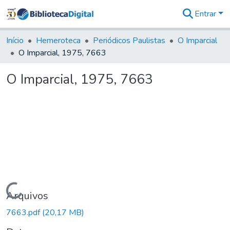
Entrar
Comunidades
&
Início
Hemeroteca
Periódicos Paulistas
O Imparcial
Coleções
O Imparcial, 1975, 7663
Tudo na
Biblioteca
O Imparcial, 1975, 7663
Digital
Estatísticas
Carregando...
Arquivos
7663.pdf
(20,17 MB)