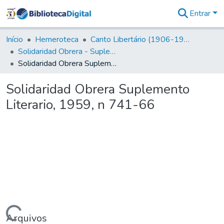
Entrar
Comunidades
&
Início
Hemeroteca
Canto Libertário (1906-1995)
Coleções
Solidaridad Obrera - Suplemento Literario
Tudo na
Solidaridad Obrera Suplemento Literario, 1959, n 741-66
Biblioteca
Digital
Solidaridad Obrera Suplemento
Estatísticas
Literario, 1959, n 741-66
Arquivos