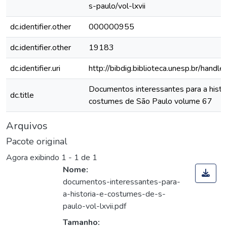
s-paulo/vol-lxvii
dc.identifier.other
000000955
dc.identifier.other
19183
dc.identifier.uri
http://bibdig.biblioteca.unesp.br/hand
Documentos interessantes para a histór
dc.title
costumes de São Paulo volume 67
Arquivos
Pacote original
Agora exibindo
1 - 1 de 1
Nome:
documentos-interessantes-para-
a-historia-e-costumes-de-s-
paulo-vol-lxvii.pdf
Tamanho: