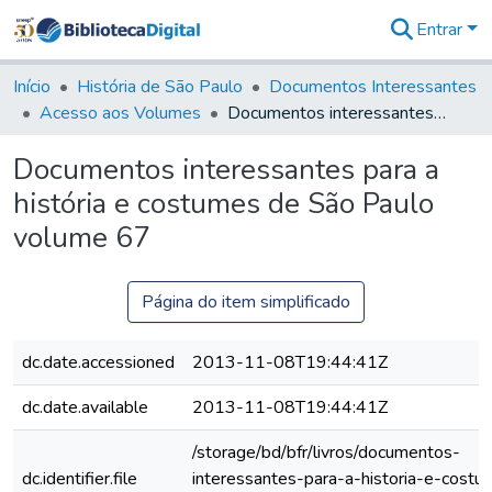
Entrar
Comunidades
&
Início
História de São Paulo
Documentos Interessantes
Coleções
Acesso aos Volumes
Documentos interessantes para a história e costumes de São Paulo volume 67
Tudo na
Biblioteca
Documentos interessantes para a
Digital
história e costumes de São Paulo
Estatísticas
volume 67
Página do item simplificado
dc.date.accessioned
2013-11-08T19:44:41Z
dc.date.available
2013-11-08T19:44:41Z
/storage/bd/bfr/livros/documentos-
dc.identifier.file
interessantes-para-a-historia-e-cost