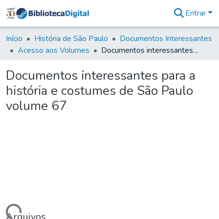
Entrar
Comunidades
&
Início
História de São Paulo
Documentos Interessantes
Coleções
Acesso aos Volumes
Documentos interessantes para a história e costumes de São Paulo volume 67
Tudo na
Biblioteca
Documentos interessantes para a
Digital
história e costumes de São Paulo
Estatísticas
volume 67
Arquivos