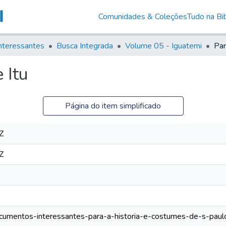
Comunidades & Coleções
Tudo na Bib
nteressantes
Busca Integrada
Volume 05 - Iguatemi
Par
 Itu
Página do item simplificado
Z
Z
documentos-interessantes-para-a-historia-e-costumes-de-s-pau