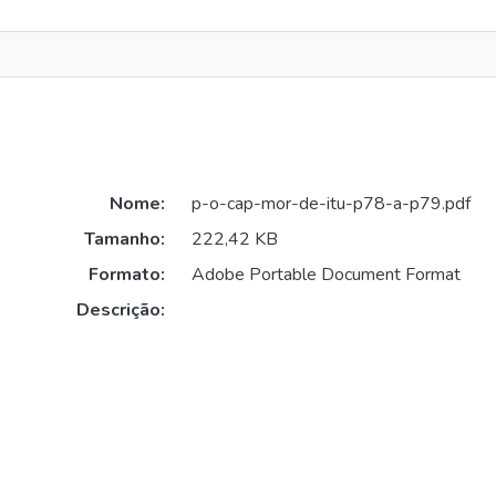
Nome:
p-o-cap-mor-de-itu-p78-a-p79.pdf
Tamanho:
222,42 KB
Formato:
Adobe Portable Document Format
Descrição: