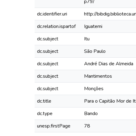
p79/
dc.identifier.uri
http://bibdig.biblioteca
dc.relation.ispartof
Iguatemi
dc.subject
Itu
dc.subject
São Paulo
dc.subject
André Dias de Almeida
dc.subject
Mantimentos
dc.subject
Monções
dc.title
Para o Capitão Mor de It
dc.type
Bando
unesp.firstPage
78