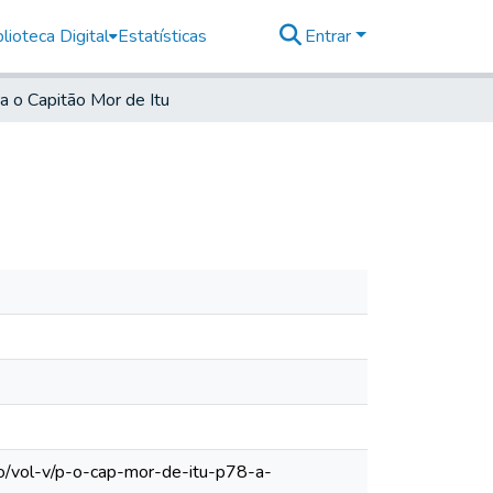
lioteca Digital
Estatísticas
Entrar
a o Capitão Mor de Itu
lo/vol-v/p-o-cap-mor-de-itu-p78-a-