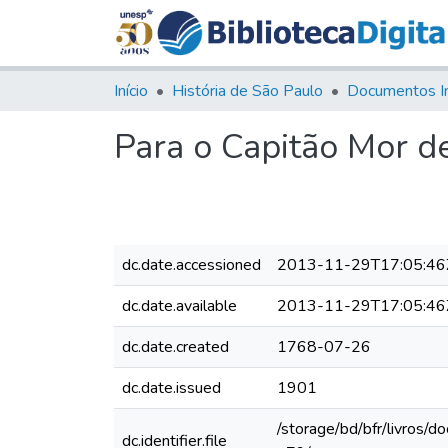
Início
História de São Paulo
Documentos I
Para o Capitão Mor de
dc.date.accessioned
2013-11-29T17:05:46
dc.date.available
2013-11-29T17:05:46
dc.date.created
1768-07-26
dc.date.issued
1901
/storage/bd/bfr/livros/
dc.identifier.file