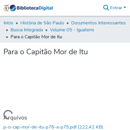
Entrar
Comunidades
&
Início
História de São Paulo
Documentos Interessantes
Coleções
Busca Integrada
Volume 05 - Iguatemi
Tudo na
Para o Capitão Mor de Itu
Biblioteca
Digital
Para o Capitão Mor de Itu
Estatísticas
Carregando...
Arquivos
p-o-cap-mor-de-itu-p78-a-p79.pdf
(222,42 KB)