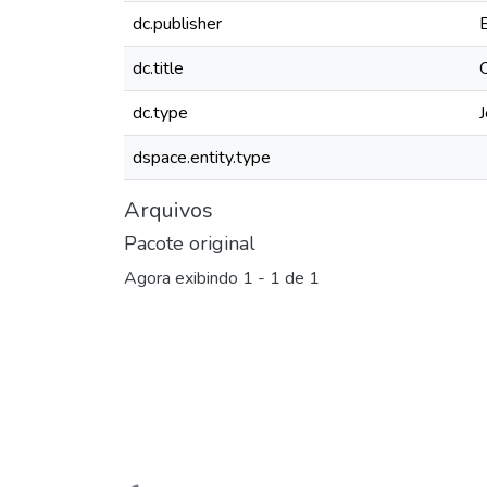
dc.publisher
dc.title
dc.type
J
dspace.entity.type
Arquivos
Pacote original
Agora exibindo
1 - 1 de 1