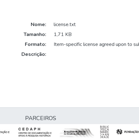
Nome:
license.txt
Tamanho:
1,71 KB
Formato:
Item-specific license agreed upon to s
Descrição:
PARCEIROS