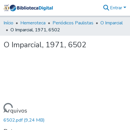
Entrar
Comunidades
&
Início
Hemeroteca
Periódicos Paulistas
O Imparcial
Coleções
O Imparcial, 1971, 6502
Tudo na
Biblioteca
O Imparcial, 1971, 6502
Digital
Estatísticas
Carregando...
Arquivos
6502.pdf
(9,24 MB)