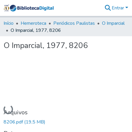
Entrar
Comunidades
&
Início
Hemeroteca
Periódicos Paulistas
O Imparcial
Coleções
O Imparcial, 1977, 8206
Tudo na
Biblioteca
O Imparcial, 1977, 8206
Digital
Estatísticas
Carregando...
Arquivos
8206.pdf
(19,5 MB)