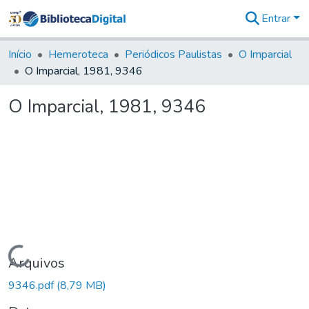
Entrar
Comunidades
&
Início
Hemeroteca
Periódicos Paulistas
O Imparcial
Coleções
O Imparcial, 1981, 9346
Tudo na
Biblioteca
O Imparcial, 1981, 9346
Digital
Estatísticas
Carregando...
Arquivos
9346.pdf
(8,79 MB)