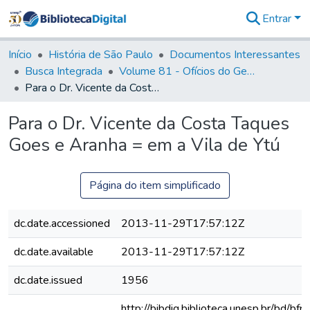
Entrar
Comunidades
&
Início
História de São Paulo
Documentos Interessantes
Coleções
Busca Integrada
Volume 81 - Ofícios do General Martim Lopes de Saldanha (Governador da Capitania)
Tudo na
Para o Dr. Vicente da Costa Taques Goes e Aranha = em a Vila de Ytú
Biblioteca
Digital
Para o Dr. Vicente da Costa Taques
Estatísticas
Goes e Aranha = em a Vila de Ytú
Página do item simplificado
dc.date.accessioned
2013-11-29T17:57:12Z
dc.date.available
2013-11-29T17:57:12Z
dc.date.issued
1956
http://bibdig.biblioteca.unesp.br/bd/bf