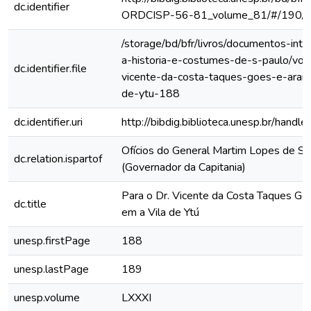
dc.identifier
ORDCISP-56-81_volume_81/#/190/
/storage/bd/bfr/livros/documentos-int
a-historia-e-costumes-de-s-paulo/vol-
dc.identifier.file
vicente-da-costa-taques-goes-e-aranh
de-ytu-188
dc.identifier.uri
http://bibdig.biblioteca.unesp.br/hand
Ofícios do General Martim Lopes de Sa
dc.relation.ispartof
(Governador da Capitania)
Para o Dr. Vicente da Costa Taques Go
dc.title
em a Vila de Ytú
unesp.firstPage
188
unesp.lastPage
189
unesp.volume
LXXXI