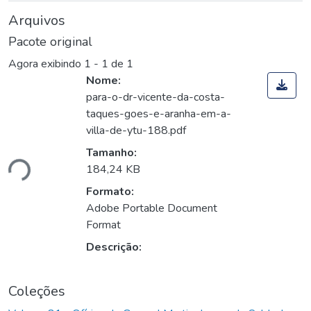
Arquivos
Pacote original
Agora exibindo
1 - 1 de 1
Nome:
para-o-dr-vicente-da-costa-
taques-goes-e-aranha-em-a-
villa-de-ytu-188.pdf
Tamanho:
ndo...
184,24 KB
Formato:
Adobe Portable Document
Format
Descrição:
Coleções