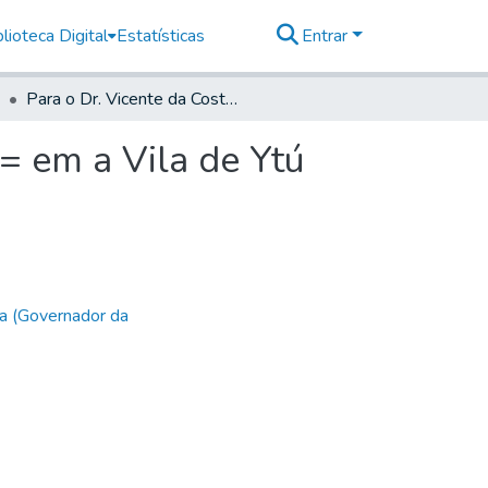
lioteca Digital
Estatísticas
Entrar
Para o Dr. Vicente da Costa Taques Goes e Aranha = em a Vila de Ytú
= em a Vila de Ytú
a (Governador da