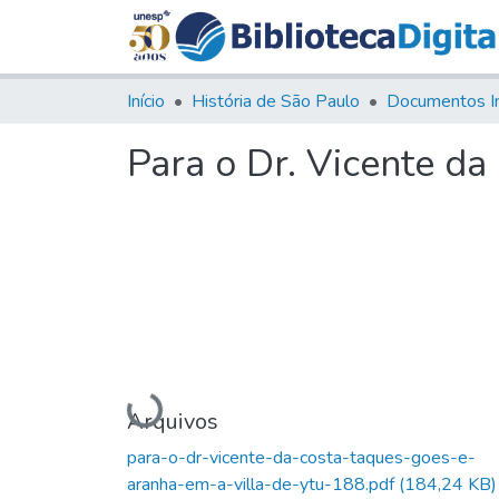
Início
História de São Paulo
Documentos I
Para o Dr. Vicente da
Carregando...
Arquivos
para-o-dr-vicente-da-costa-taques-goes-e-
aranha-em-a-villa-de-ytu-188.pdf
(184,24 KB)