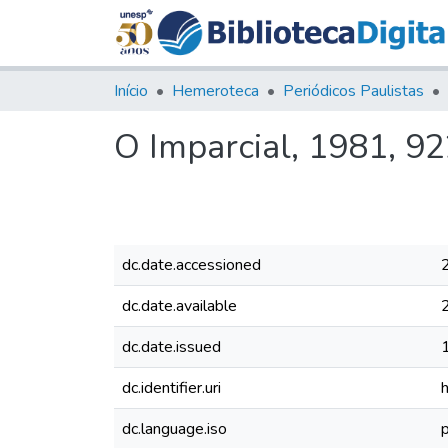
Início
Hemeroteca
Periódicos Paulistas
O Imparcial, 1981, 9
dc.date.accessioned
dc.date.available
dc.date.issued
dc.identifier.uri
dc.language.iso