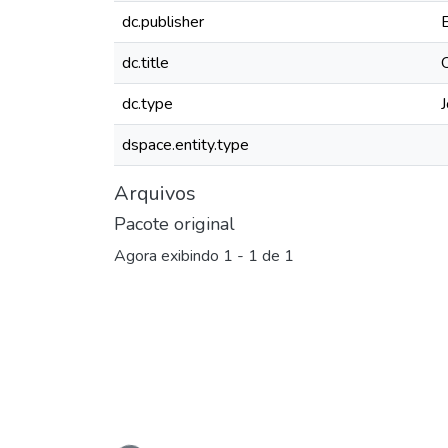
dc.publisher
dc.title
dc.type
J
dspace.entity.type
Arquivos
Pacote original
Agora exibindo
1 - 1 de 1