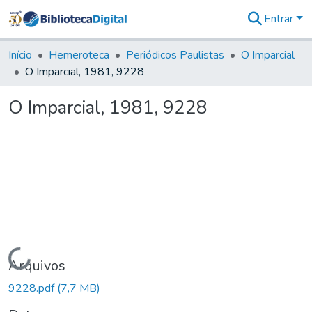
Entrar
Comunidades
&
Início
Hemeroteca
Periódicos Paulistas
O Imparcial
Coleções
O Imparcial, 1981, 9228
Tudo na
Biblioteca
O Imparcial, 1981, 9228
Digital
Estatísticas
Carregando...
Arquivos
9228.pdf
(7,7 MB)