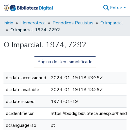
Entrar
Comunidades
&
Início
Hemeroteca
Periódicos Paulistas
O Imparcial
Coleções
O Imparcial, 1974, 7292
Tudo na
Biblioteca
O Imparcial, 1974, 7292
Digital
Estatísticas
Página do item simplificado
dc.date.accessioned
2024-01-19T18:43:39Z
dc.date.available
2024-01-19T18:43:39Z
dc.date.issued
1974-01-19
dc.identifier.uri
https://bibdig.biblioteca.unesp.br/han
dc.language.iso
pt