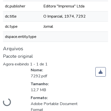
dc.publisher
Editora "Imprensa" Ltda
dc.title
O Imparcial, 1974, 7292
dc.type
Jornal
dspace.entity.type
Arquivos
Pacote original
Agora exibindo
1 - 1 de 1
Nome:
7292.pdf
Tamanho:
Carregando...
12,7 MB
Formato:
Adobe Portable Document
Format