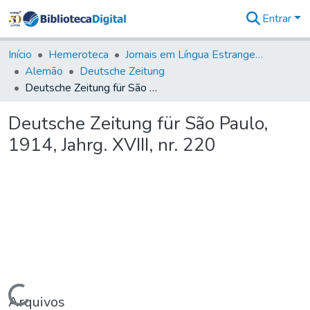
Entrar
Comunidades
&
Início
Hemeroteca
Jornais em Língua Estrangeira
Coleções
Alemão
Deutsche Zeitung
Tudo na
Deutsche Zeitung für São Paulo, 1914, Jahrg. XVIII, nr. 220
Biblioteca
Digital
Deutsche Zeitung für São Paulo,
Estatísticas
1914, Jahrg. XVIII, nr. 220
Carregando...
Arquivos