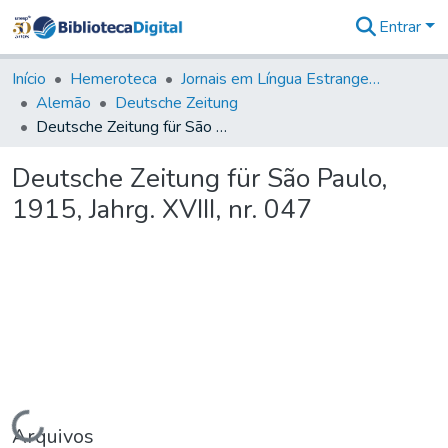
Entrar
Comunidades
&
Início
Hemeroteca
Jornais em Língua Estrangeira
Coleções
Alemão
Deutsche Zeitung
Tudo na
Deutsche Zeitung für São Paulo, 1915, Jahrg. XVIII, nr. 047
Biblioteca
Digital
Deutsche Zeitung für São Paulo,
Estatísticas
1915, Jahrg. XVIII, nr. 047
Carregando...
Arquivos