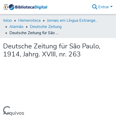
Entrar
Comunidades
&
Início
Hemeroteca
Jornais em Língua Estrangeira
Coleções
Alemão
Deutsche Zeitung
Tudo na
Deutsche Zeitung für São Paulo, 1914, Jahrg. XVIII, nr. 263
Biblioteca
Digital
Deutsche Zeitung für São Paulo,
Estatísticas
1914, Jahrg. XVIII, nr. 263
Arquivos