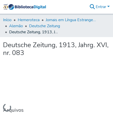
Entrar
Comunidades
&
Início
Hemeroteca
Jornais em Língua Estrangeira
Coleções
Alemão
Deutsche Zeitung
Tudo na
Deutsche Zeitung, 1913, Jahrg. XVI, nr. 083
Biblioteca
Digital
Deutsche Zeitung, 1913, Jahrg. XVI,
Estatísticas
nr. 083
Carregando...
Arquivos