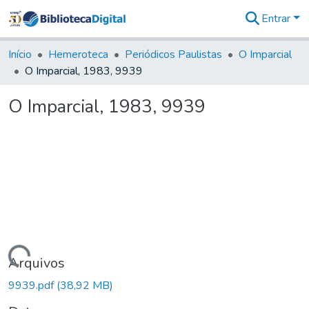
Entrar
Comunidades
&
Início
Hemeroteca
Periódicos Paulistas
O Imparcial
Coleções
O Imparcial, 1983, 9939
Tudo na
Biblioteca
O Imparcial, 1983, 9939
Digital
Estatísticas
Carregando...
Arquivos
9939.pdf
(38,92 MB)