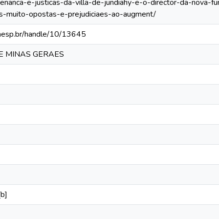
enanca-e-justicas-da-villa-de-jundiahy-e-o-director-da-nova
s-muito-opostas-e-prejudiciaes-ao-augment/
.unesp.br/handle/10/13645
 E MINAS GERAES
[b]