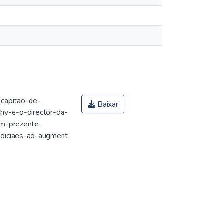
capitao-de-
Baixar
ahy-e-o-director-da-
m-prezente-
udiciaes-ao-augment