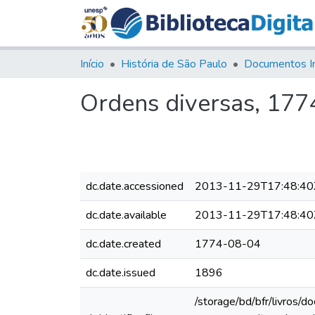
Início
História de São Paulo
Documentos I
Ordens diversas, 1774
dc.date.accessioned
2013-11-29T17:48:40
dc.date.available
2013-11-29T17:48:40
dc.date.created
1774-08-04
dc.date.issued
1896
/storage/bd/bfr/livros/