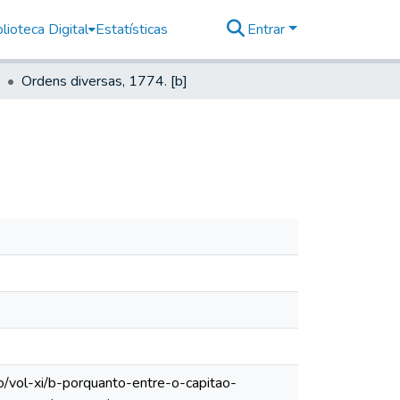
lioteca Digital
Estatísticas
Entrar
Ordens diversas, 1774. [b]
o/vol-xi/b-porquanto-entre-o-capitao-