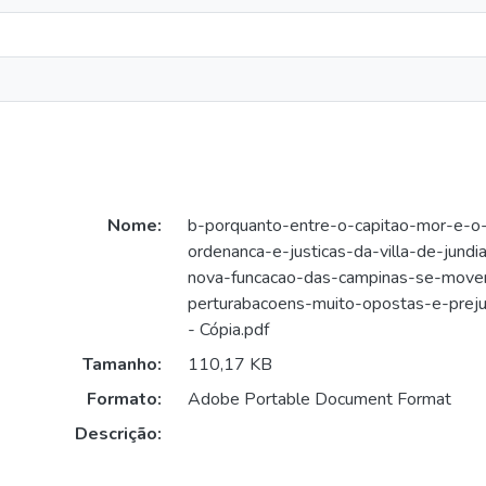
Nome:
b-porquanto-entre-o-capitao-mor-e-o-
ordenanca-e-justicas-da-villa-de-jundi
nova-funcacao-das-campinas-se-move
perturabacoens-muito-opostas-e-prej
- Cópia.pdf
Tamanho:
110,17 KB
Formato:
Adobe Portable Document Format
Descrição: