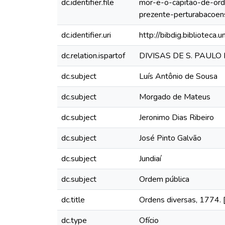
dc.identifier.file
mor-e-o-capitao-de-ord
prezente-perturabacoen
dc.identifier.uri
http://bibdig.biblioteca
dc.relation.ispartof
DIVISAS DE S. PAULO
dc.subject
Luís Antônio de Sousa
dc.subject
Morgado de Mateus
dc.subject
Jeronimo Dias Ribeiro
dc.subject
José Pinto Galvão
dc.subject
Jundiaí
dc.subject
Ordem pública
dc.title
Ordens diversas, 1774. 
dc.type
Ofício