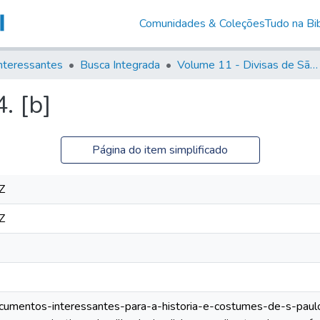
Comunidades & Coleções
Tudo na Bib
nteressantes
Busca Integrada
Volume 11 - Divisas de São Paulo e Minas Gerais
. [b]
Página do item simplificado
Z
Z
documentos-interessantes-para-a-historia-e-costumes-de-s-paul