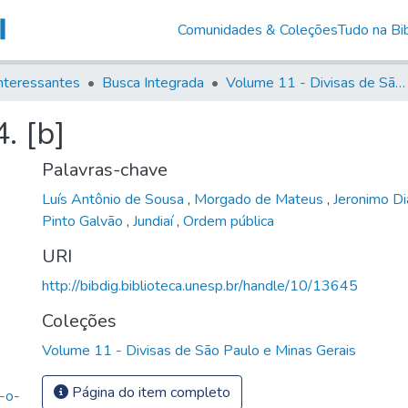
Comunidades & Coleções
Tudo na Bib
nteressantes
Busca Integrada
Volume 11 - Divisas de São Paulo e Minas Gerais
. [b]
Palavras-chave
Luís Antônio de Sousa
,
Morgado de Mateus
,
Jeronimo Di
Pinto Galvão
,
Jundiaí
,
Ordem pública
URI
http://bibdig.biblioteca.unesp.br/handle/10/13645
Coleções
Volume 11 - Divisas de São Paulo e Minas Gerais
Página do item completo
e-o-