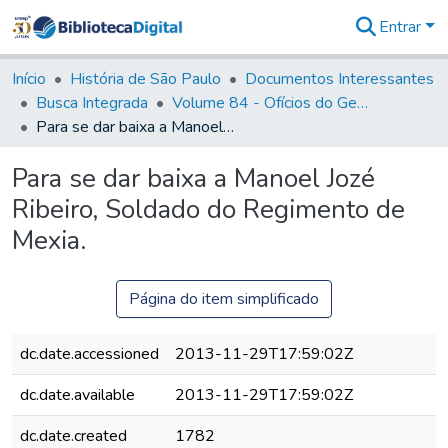
Entrar
Comunidades
&
Início
História de São Paulo
Documentos Interessantes
Coleções
Busca Integrada
Volume 84 - Ofícios do General Martins Lopes de Saldanha (Governador da Capitania): 1782- 1786
Tudo na
Para se dar baixa a Manoel Jozé Ribeiro, Soldado do Regimento de Mexia.
Biblioteca
Digital
Para se dar baixa a Manoel Jozé
Estatísticas
Ribeiro, Soldado do Regimento de
Mexia.
Página do item simplificado
dc.date.accessioned
2013-11-29T17:59:02Z
dc.date.available
2013-11-29T17:59:02Z
dc.date.created
1782