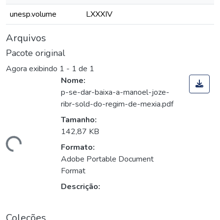
unesp.volume
LXXXIV
Arquivos
Pacote original
Agora exibindo
1 - 1 de 1
Nome:
p-se-dar-baixa-a-manoel-joze-
ribr-sold-do-regim-de-mexia.pdf
Tamanho:
142,87 KB
Carregando...
Formato:
Adobe Portable Document
Format
Descrição:
Coleções