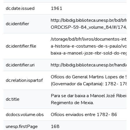
dc.date.issued
1961
http://bibdig.biblioteca.unesp.br/bd/bf
dc.identifier
ORDCISP-59-84_volume_84/#/174/
/storage/bd/bfr/livros/documentos-int
dc.identifier.file
a-historia-e-costumes-de-s-paulo/vol
baixa-a-manoel-joze-ribr-sold-do-reg
dc.identifier.uri
http://bibdig.biblioteca.unesp.br/hand
Ofícios do General Martins Lopes de S
dc.relation.ispartof
(Governador da Capitania): 1782- 178
Para se dar baixa a Manoel Jozé Ribeir
dc.title
Regimento de Mexia.
dcdocs.volume.obs
Ofícios enviados entre 1782- 86
unesp.firstPage
168