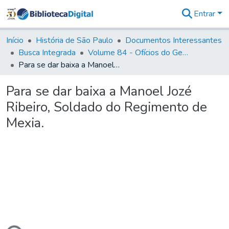
Entrar
Comunidades
&
Início
História de São Paulo
Documentos Interessantes
Coleções
Busca Integrada
Volume 84 - Ofícios do General Martins Lopes de Saldanha (Governador da Capitania): 1782- 1786
Tudo na
Para se dar baixa a Manoel Jozé Ribeiro, Soldado do Regimento de Mexia.
Biblioteca
Digital
Para se dar baixa a Manoel Jozé
Estatísticas
Ribeiro, Soldado do Regimento de
Mexia.