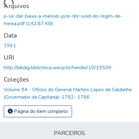
Carregando...
Arquivos
p-se-dar-baixa-a-manoel-joze-ribr-sold-do-regim-de-
mexia.pdf
(142,87 KB)
Data
1961
URI
http://bibdig.biblioteca.unesp.br/handle/10/19509
Coleções
Volume 84 - Ofícios do General Martins Lopes de Saldanha
(Governador da Capitania): 1782- 1786
Página do item completo
PARCEIROS