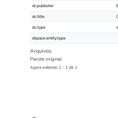
dc.publisher
dc.title
dc.type
J
dspace.entity.type
Arquivos
Pacote original
Agora exibindo
1 - 1 de 1
Carregando...