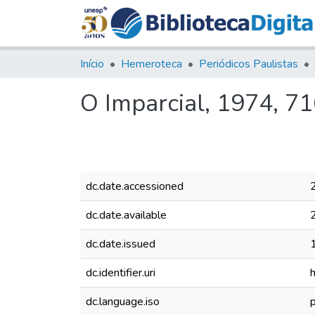
Início
Hemeroteca
Periódicos Paulistas
O Imparcial, 1974, 7
dc.date.accessioned
dc.date.available
dc.date.issued
dc.identifier.uri
dc.language.iso