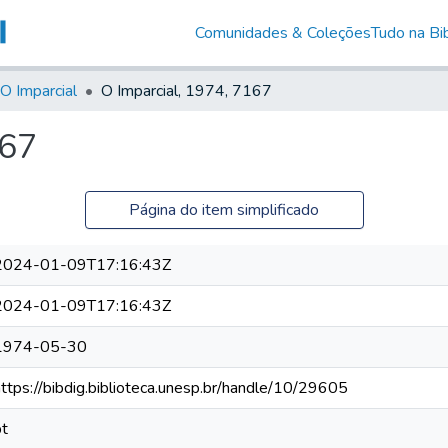
Comunidades & Coleções
Tudo na Bib
O Imparcial
O Imparcial, 1974, 7167
167
Página do item simplificado
2024-01-09T17:16:43Z
2024-01-09T17:16:43Z
1974-05-30
https://bibdig.biblioteca.unesp.br/handle/10/29605
pt