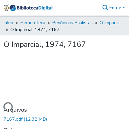
Entrar
Comunidades
&
Início
Hemeroteca
Periódicos Paulistas
O Imparcial
Coleções
O Imparcial, 1974, 7167
Tudo na
Biblioteca
O Imparcial, 1974, 7167
Digital
Estatísticas
ando...
Arquivos
7167.pdf
(12,32 MB)