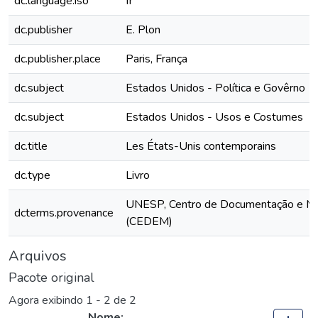
dc.language.iso
fr
dc.publisher
E. Plon
dc.publisher.place
Paris, França
dc.subject
Estados Unidos - Política e Govêrno
dc.subject
Estados Unidos - Usos e Costumes
dc.title
Les États-Unis contemporains
dc.type
Livro
UNESP, Centro de Documentação e M
dcterms.provenance
(CEDEM)
Arquivos
Pacote original
Agora exibindo
1 - 2 de 2
Nome: