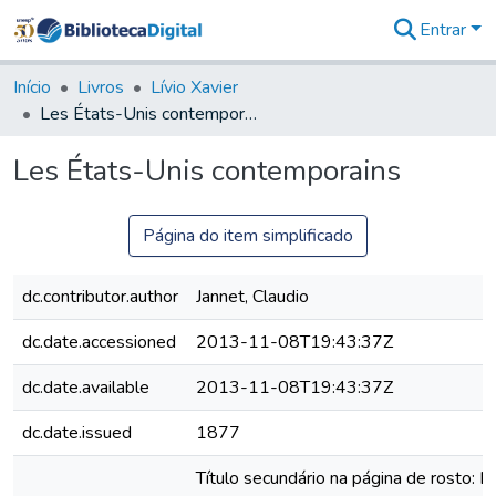
Entrar
Comunidades
&
Início
Livros
Lívio Xavier
Coleções
Les États-Unis contemporains
Tudo na
Biblioteca
Les États-Unis contemporains
Digital
Estatísticas
Página do item simplificado
dc.contributor.author
Jannet, Claudio
dc.date.accessioned
2013-11-08T19:43:37Z
dc.date.available
2013-11-08T19:43:37Z
dc.date.issued
1877
Título secundário na página de rosto: L