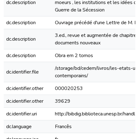
dc.description
moeurs , les institutions et les idées de
Guerre de la Sécession
dc.description
Ouvrage précédé d'une Lettre de M. L
3.ed., revue et augmentée de chapitres
dc.description
documents nouveaux
dc.description
Obra em 2 tomos
/storage/bd/cedem/livros/les-etats-uni
dc.identifier.file
contemporains/
dc.identifier.other
000020253
dc.identifier.other
39629
dc.identifier.uri
http://bibdig.biblioteca.unesp.br/hand
dc.language
Francês