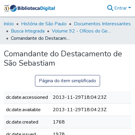
Entrar
Comunidades
&
Início
História de São Paulo
Documentos Interessantes
Coleções
Busca Integrada
Volume 92 - Ofícios do General D. Luiz aos diversos funcionários da Capitania (1768- 1772)
Tudo na
Comandante do Destacamento de São Sebastiam
Biblioteca
Digital
Comandante do Destacamento de
Estatísticas
São Sebastiam
Página do item simplificado
dc.date.accessioned
2013-11-29T18:04:23Z
dc.date.available
2013-11-29T18:04:23Z
dc.date.created
1768
dc.date.issued
1978