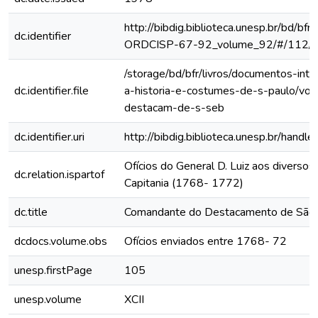
http://bibdig.biblioteca.unesp.br/bd/bf
dc.identifier
ORDCISP-67-92_volume_92/#/112/
/storage/bd/bfr/livros/documentos-int
dc.identifier.file
a-historia-e-costumes-de-s-paulo/vo
destacam-de-s-seb
dc.identifier.uri
http://bibdig.biblioteca.unesp.br/hand
Ofícios do General D. Luiz aos diversos 
dc.relation.ispartof
Capitania (1768- 1772)
dc.title
Comandante do Destacamento de São
dcdocs.volume.obs
Ofícios enviados entre 1768- 72
unesp.firstPage
105
unesp.volume
XCII