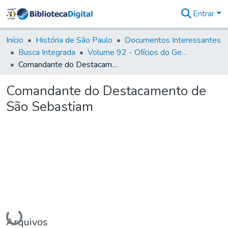
Entrar
Comunidades
&
Início
História de São Paulo
Documentos Interessantes
Coleções
Busca Integrada
Volume 92 - Ofícios do General D. Luiz aos diversos funcionários da Capitania (1768- 1772)
Tudo na
Comandante do Destacamento de São Sebastiam
Biblioteca
Digital
Comandante do Destacamento de
Estatísticas
São Sebastiam
Carregando...
Arquivos