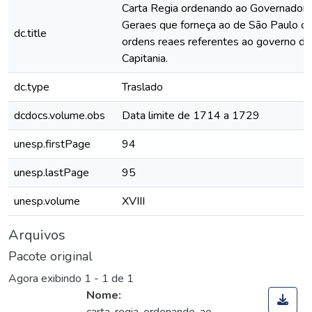
Carta Regia ordenando ao Governador 
Geraes que forneça ao de São Paulo co
dc.title
ordens reaes referentes ao governo de
Capitania.
dc.type
Traslado
dcdocs.volume.obs
Data limite de 1714 a 1729
unesp.firstPage
94
unesp.lastPage
95
unesp.volume
XVIII
Arquivos
Pacote original
Agora exibindo
1 - 1 de 1
Nome: