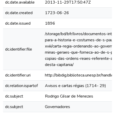
dc.date.available
2013-11-29T17:50:47Z
dc.date.created
1723-06-26
dc.date.issued
1896
/storage/bd/bfr/livros/documentos-int
para-a-historia-e-costumes-de-s-paul
xviii/carta-regia-ordenando-ao-govern
dc.identifier.file
minas-geraes-que-forneca-ao-de-s-pa
copias-das-ordens-reaes-referente-a
desta-capitania/
dc.identifier.uri
http://bibdig.biblioteca.unesp.br/hand
dc.relation.ispartof
Avisos e cartas régias (1714- 29)
dc.subject
Rodrigo César de Menezes
dc.subject
Governadores