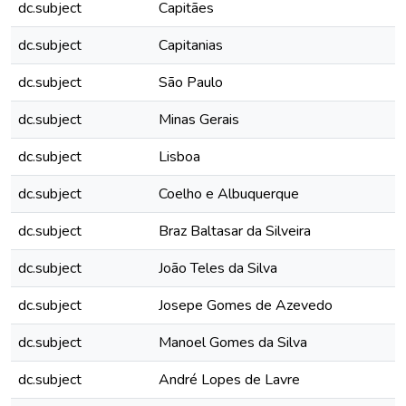
dc.subject
Capitães
dc.subject
Capitanias
dc.subject
São Paulo
dc.subject
Minas Gerais
dc.subject
Lisboa
dc.subject
Coelho e Albuquerque
dc.subject
Braz Baltasar da Silveira
dc.subject
João Teles da Silva
dc.subject
Josepe Gomes de Azevedo
dc.subject
Manoel Gomes da Silva
dc.subject
André Lopes de Lavre