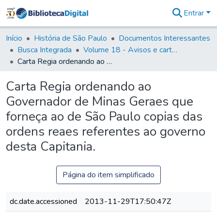
Entrar
Comunidades
&
Início
História de São Paulo
Documentos Interessantes
Coleções
Busca Integrada
Volume 18 - Avisos e cartas régias (1714- 29)
Tudo na
Carta Regia ordenando ao Governador de Minas Geraes que forneça ao de São Paulo copias das ordens reaes referentes ao governo desta Capitania.
Biblioteca
Digital
Carta Regia ordenando ao
Estatísticas
Governador de Minas Geraes que
forneça ao de São Paulo copias das
ordens reaes referentes ao governo
desta Capitania.
Página do item simplificado
dc.date.accessioned
2013-11-29T17:50:47Z