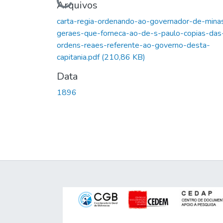
Carregando...
Arquivos
carta-regia-ordenando-ao-governador-de-mina
geraes-que-forneca-ao-de-s-paulo-copias-das
ordens-reaes-referente-ao-governo-desta-
capitania.pdf
(210,86 KB)
Data
1896