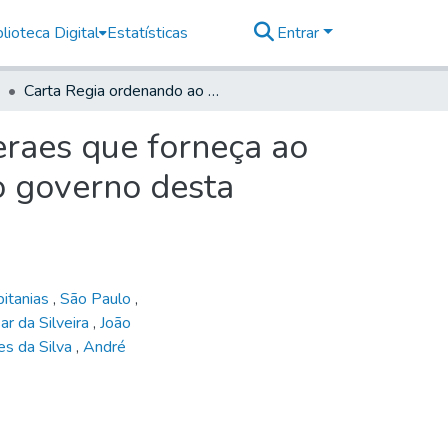
lioteca Digital
Estatísticas
Entrar
Carta Regia ordenando ao Governador de Minas Geraes que forneça ao de São Paulo copias das ordens reaes referentes ao governo desta Capitania.
raes que forneça ao
o governo desta
pitanias
,
São Paulo
,
ar da Silveira
,
João
s da Silva
,
André