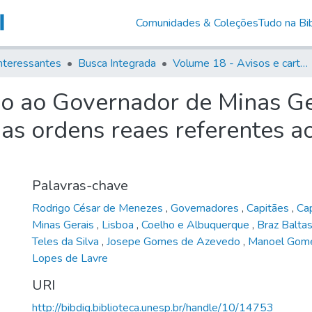
Comunidades & Coleções
Tudo na Bib
nteressantes
Busca Integrada
Volume 18 - Avisos e cartas régias (1714- 29)
o ao Governador de Minas Ge
as ordens reaes referentes a
Palavras-chave
Rodrigo César de Menezes
,
Governadores
,
Capitães
,
Ca
Minas Gerais
,
Lisboa
,
Coelho e Albuquerque
,
Braz Baltas
Teles da Silva
,
Josepe Gomes de Azevedo
,
Manoel Gome
Lopes de Lavre
URI
http://bibdig.biblioteca.unesp.br/handle/10/14753