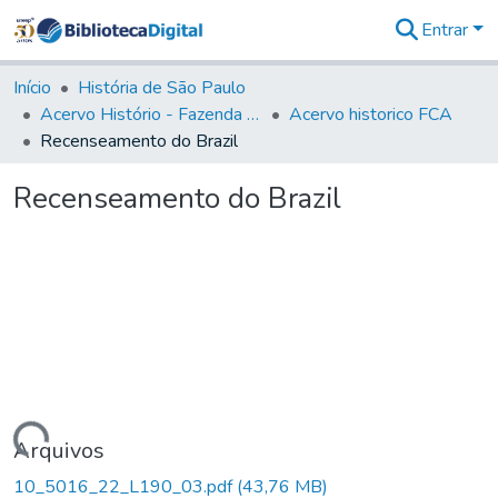
Entrar
Comunidades
&
Início
História de São Paulo
Coleções
Acervo Histório - Fazenda Lageado
Acervo historico FCA
Tudo na
Recenseamento do Brazil
Biblioteca
Digital
Recenseamento do Brazil
Estatísticas
Carregando...
Arquivos
10_5016_22_L190_03.pdf
(43,76 MB)