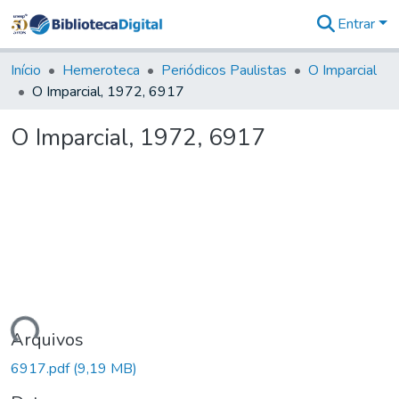
Entrar
Comunidades
&
Início
Hemeroteca
Periódicos Paulistas
O Imparcial
Coleções
O Imparcial, 1972, 6917
Tudo na
Biblioteca
O Imparcial, 1972, 6917
Digital
Estatísticas
egando...
Arquivos
6917.pdf
(9,19 MB)