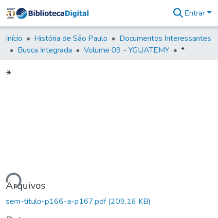
Entrar
Comunidades
&
Início
História de São Paulo
Documentos Interessantes
Coleções
Busca Integrada
Volume 09 - YGUATEMY
*
Tudo na
Biblioteca
*
Digital
Estatísticas
ando...
Arquivos
sem-titulo-p166-a-p167.pdf
(209,16 KB)