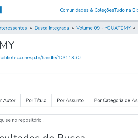
Comunidades & Coleções
Tudo na Bib
nteressantes
Busca Integrada
Volume 09 - YGUATEMY
EMY
g.biblioteca.unesp.br/handle/10/11930
r Autor
Por Título
Por Assunto
Por Categoria de A