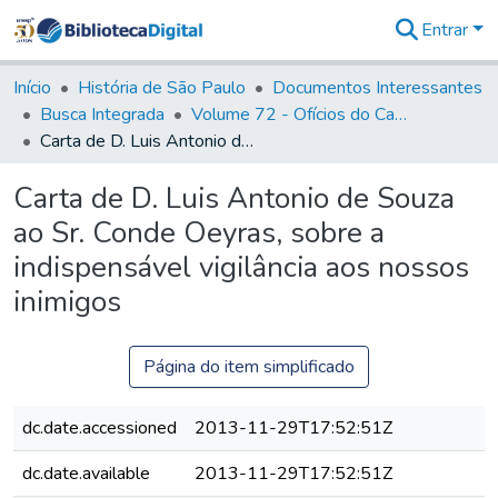
Entrar
Comunidades
&
Início
História de São Paulo
Documentos Interessantes
Coleções
Busca Integrada
Volume 72 - Ofícios do Capitão General D. Luis Antonio de Souza Botelho Mourão (Morgado de Matheus): 1765-1766
Tudo na
Carta de D. Luis Antonio de Souza ao Sr. Conde Oeyras, sobre a indispensável vigilância aos nossos inimigos
Biblioteca
Digital
Carta de D. Luis Antonio de Souza
Estatísticas
ao Sr. Conde Oeyras, sobre a
indispensável vigilância aos nossos
inimigos
Página do item simplificado
dc.date.accessioned
2013-11-29T17:52:51Z
dc.date.available
2013-11-29T17:52:51Z