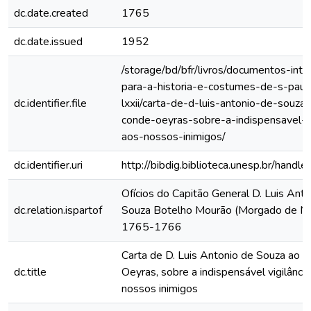
dc.date.created
1765
dc.date.issued
1952
/storage/bd/bfr/livros/documentos-int
para-a-historia-e-costumes-de-s-paul
dc.identifier.file
lxxii/carta-de-d-luis-antonio-de-souza
conde-oeyras-sobre-a-indispensavel-vi
aos-nossos-inimigos/
dc.identifier.uri
http://bibdig.biblioteca.unesp.br/hand
Ofícios do Capitão General D. Luis Anto
dc.relation.ispartof
Souza Botelho Mourão (Morgado de Ma
1765-1766
Carta de D. Luis Antonio de Souza ao S
dc.title
Oeyras, sobre a indispensável vigilânci
nossos inimigos