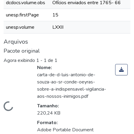
dcdocs.volume.obs
Ofícios enviados entre 1765- 66
unesp.firstPage
15
unesp.volume
LXXII
Arquivos
Pacote original
Agora exibindo
1 - 1 de 1
Nome:
carta-de-d-luis-antonio-de-
souza-ao-sr-conde-oeyras-
sobre-a-indispensavel-vigilancia-
aos-nossos-inimigos.pdf
Carregando...
Tamanho:
220,24 KB
Formato:
Adobe Portable Document