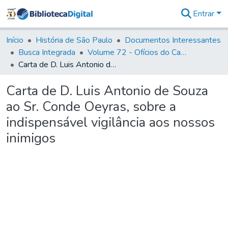
Entrar
Comunidades
&
Início
História de São Paulo
Documentos Interessantes
Coleções
Busca Integrada
Volume 72 - Ofícios do Capitão General D. Luis Antonio de Souza Botelho Mourão (Morgado de Matheus): 1765-1766
Tudo na
Carta de D. Luis Antonio de Souza ao Sr. Conde Oeyras, sobre a indispensável vigilância aos nossos inimigos
Biblioteca
Digital
Carta de D. Luis Antonio de Souza
Estatísticas
ao Sr. Conde Oeyras, sobre a
indispensável vigilância aos nossos
inimigos