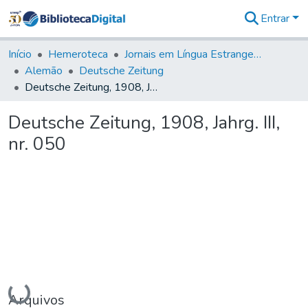
Entrar
Comunidades
&
Início
Hemeroteca
Jornais em Língua Estrangeira
Coleções
Alemão
Deutsche Zeitung
Tudo na
Deutsche Zeitung, 1908, Jahrg. III, nr. 050
Biblioteca
Digital
Deutsche Zeitung, 1908, Jahrg. III,
Estatísticas
nr. 050
Carregando...
Arquivos