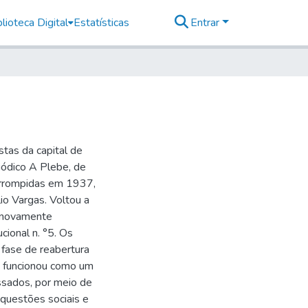
lioteca Digital
Estatísticas
Entrar
stas da capital de
ódico A Plebe, de
errompidas em 1937,
io Vargas. Voltou a
m novamente
cional n. °5. Os
fase de reabertura
S funcionou como um
ssados, por meio de
 questões sociais e