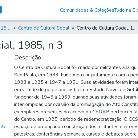
Comunidades & Coleções
Tudo na Bib
Canto Libertário (1906-1995)
Centro de Cultura Social
Centro de Cultura Social, 1985, n 3
ial, 1985, n 3
Descrição
O Centro de Cultura Social foi criado por militantes anarqui
São Paulo, em 1933. Funcionou conjuntamente com o peri
1933 a 1935 e 1947 a 1951. Suas atividades foram int
em virtude do golpe que instituiu o Estado Novo, de Getúl
funcionar de 1945 a 1969, quando suas atividades fora
interrompidas por ocasião da promulgação do Ato Constitu
exemplares presentes no acervo do CEDAP pertencem à 
do Centro, em 1985, período de redemocratização. O CC
55
espaço de propaganda e instrução dos militantes e intere
palestras, conferências semanais, cursos e debates sobre