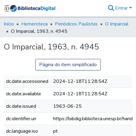
Entrar
Comunidades
&
Início
Hemeroteca
Periódicos Paulistas
O Imparcial
Coleções
O Imparcial, 1963, n. 4945
Tudo na
Biblioteca
O Imparcial, 1963, n. 4945
Digital
Estatísticas
Página do item simplificado
dc.date.accessioned
2024-12-18T11:28:54Z
dc.date.available
2024-12-18T11:28:54Z
dc.date.issued
1963-06-25
dc.identifier.uri
https://bibdig.biblioteca.unesp.br/han
dc.language.iso
pt