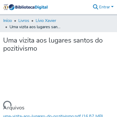
Entrar
Comunidades
&
Início
Livros
Lívio Xavier
Coleções
Uma vizita aos lugares santos do pozitivismo
Tudo na
Biblioteca
Uma vizita aos lugares santos do
Digital
pozitivismo
Estatísticas
rregando...
Arquivos
uma-vizita-aos-lugares-do-pozitivismo.pdf
(16,87 MB)