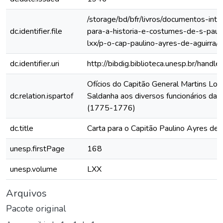
/storage/bd/bfr/livros/documentos-int
dc.identifier.file
para-a-historia-e-costumes-de-s-paul
lxx/p-o-cap-paulino-ayres-de-aguirra/
dc.identifier.uri
http://bibdig.biblioteca.unesp.br/hand
Ofícios do Capitão General Martins Lo
dc.relation.ispartof
Saldanha aos diversos funcionários da C
(1775-1776)
dc.title
Carta para o Capitão Paulino Ayres de 
unesp.firstPage
168
unesp.volume
LXX
Arquivos
Pacote original