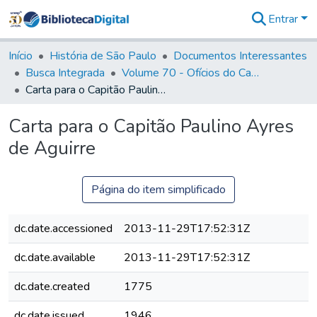
Entrar
Comunidades
&
Início
História de São Paulo
Documentos Interessantes
Coleções
Busca Integrada
Volume 70 - Ofícios do Capitão General Martins Lopes de Saldanha aos diversos funcionários da Capitania (1775-1776)
Tudo na
Carta para o Capitão Paulino Ayres de Aguirre
Biblioteca
Digital
Carta para o Capitão Paulino Ayres
Estatísticas
de Aguirre
Página do item simplificado
dc.date.accessioned
2013-11-29T17:52:31Z
dc.date.available
2013-11-29T17:52:31Z
dc.date.created
1775
dc.date.issued
1946