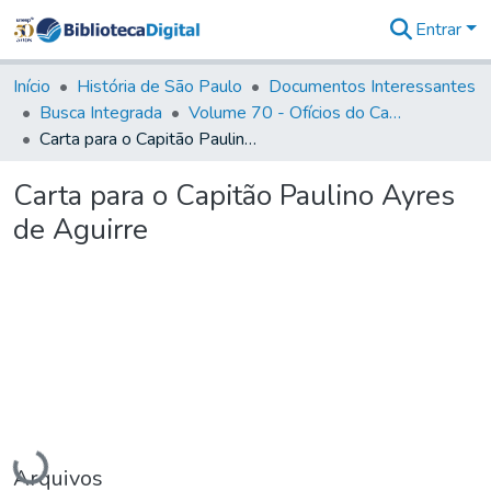
Entrar
Comunidades
&
Início
História de São Paulo
Documentos Interessantes
Coleções
Busca Integrada
Volume 70 - Ofícios do Capitão General Martins Lopes de Saldanha aos diversos funcionários da Capitania (1775-1776)
Tudo na
Carta para o Capitão Paulino Ayres de Aguirre
Biblioteca
Digital
Carta para o Capitão Paulino Ayres
Estatísticas
de Aguirre
Carregando...
Arquivos