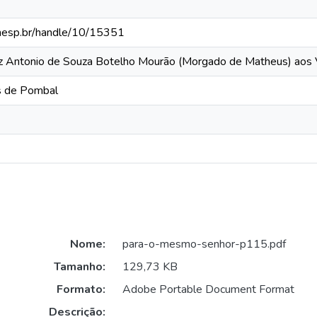
.unesp.br/handle/10/15351
uiz Antonio de Souza Botelho Mourão (Morgado de Matheus) aos
ês de Pombal
Nome:
para-o-mesmo-senhor-p115.pdf
Tamanho:
129,73 KB
Formato:
Adobe Portable Document Format
Descrição: