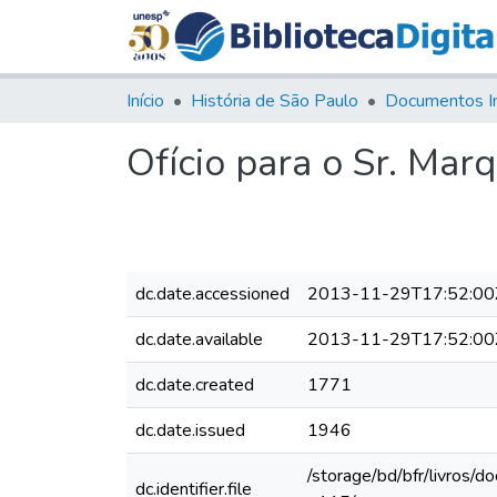
Início
História de São Paulo
Documentos I
Ofício para o Sr. Ma
dc.date.accessioned
2013-11-29T17:52:00
dc.date.available
2013-11-29T17:52:00
dc.date.created
1771
dc.date.issued
1946
/storage/bd/bfr/livros/
dc.identifier.file