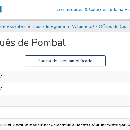
Comunidades & Coleções
Tudo na Bib
nteressantes
Busca Integrada
Volume 69 - Ofícios do Capitão D. Luiz Antonio de Souza Botelho Mourão aos Vice-Reis e Ministros (1771-1772)
rquês de Pombal
Página do item simplificado
Z
Z
documentos-interessantes-para-a-historia-e-costumes-de-s-pau