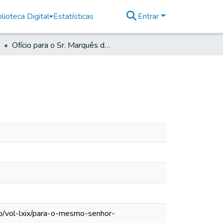
lioteca Digital
Estatísticas
Entrar
Ofício para o Sr. Marquês de Pombal
lo/vol-lxix/para-o-mesmo-senhor-