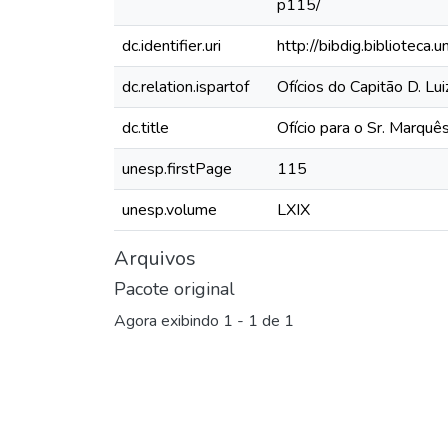
p115/
dc.identifier.uri
http://bibdig.biblioteca
dc.relation.ispartof
Ofícios do Capitão D. L
dc.title
Ofício para o Sr. Marqu
unesp.firstPage
115
unesp.volume
LXIX
Arquivos
Pacote original
Agora exibindo
1 - 1 de 1