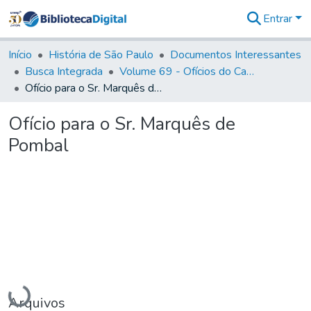
Entrar
Comunidades
&
Início
História de São Paulo
Documentos Interessantes
Coleções
Busca Integrada
Volume 69 - Ofícios do Capitão D. Luiz Antonio de Souza Botelho Mourão aos Vice-Reis e Ministros (1771-1772)
Tudo na
Ofício para o Sr. Marquês de Pombal
Biblioteca
Digital
Ofício para o Sr. Marquês de
Estatísticas
Pombal
Carregando...
Arquivos