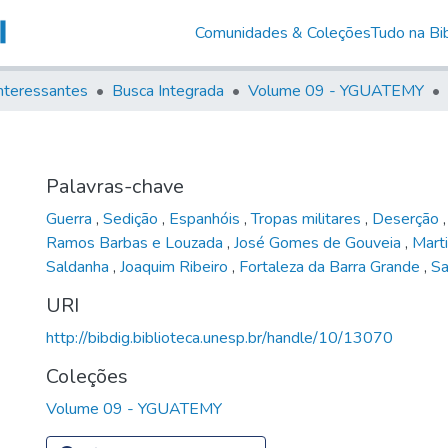
Comunidades & Coleções
Tudo na Bib
nteressantes
Busca Integrada
Volume 09 - YGUATEMY
Palavras-chave
Guerra
,
Sedição
,
Espanhóis
,
Tropas militares
,
Deserção
Ramos Barbas e Louzada
,
José Gomes de Gouveia
,
Mart
Saldanha
,
Joaquim Ribeiro
,
Fortaleza da Barra Grande
,
S
URI
http://bibdig.biblioteca.unesp.br/handle/10/13070
Coleções
Volume 09 - YGUATEMY