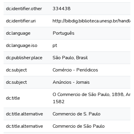
dc.identifier.other
334438
dc.identifier.uri
http://bibdig.biblioteca.unesp.br/hand
dc.language
Português
dc.language.iso
pt
dc.publisher.place
São Paulo, Brasil
dc.subject
Comércio - Periódicos
dc.subject
Anúncios - Jornais
O Commercio de São Paulo, 1898, Ano 
dc.title
1582
dc.title.alternative
Commercio de S. Paulo
dc.title.alternative
Commercio de São Paulo