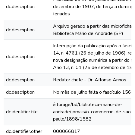
dc.description
dezembro de 1907, de terça a domingo
feriados
Arquivo gerado a partir das microfichas
dc.description
Biblioteca Mário de Andrade (SP)
Interrupção da publicação após o fascí
14, n. 4761 (26 de julho de 1906), rein
dc.description
nova designação numérica a partir do fa
Ano 13, n. 01 (25 de setembro de 19
dc.description
Redator chefe - Dr. Affonso Arinos
dc.description
No mês de julho falta o fascículo 1568
/storage/bd/biblioteca-mario-de-
dc.identifier.file
andrade/jornais/o-commercio-de-sao-
paulo/1898/1582
dc.identifier.other
000066817