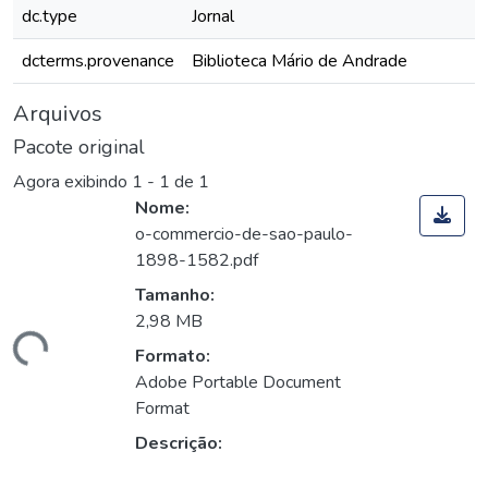
dc.type
Jornal
dcterms.provenance
Biblioteca Mário de Andrade
Arquivos
Pacote original
Agora exibindo
1 - 1 de 1
Nome:
o-commercio-de-sao-paulo-
1898-1582.pdf
Tamanho:
2,98 MB
gando...
Formato:
Adobe Portable Document
Format
Descrição: