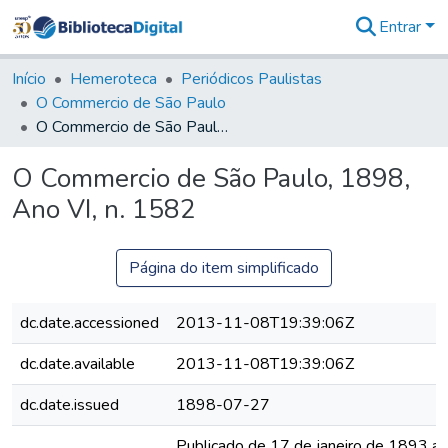
Entrar
Comunidades
&
Início
Hemeroteca
Periódicos Paulistas
Coleções
O Commercio de São Paulo
Tudo na
O Commercio de São Paulo, 1898, Ano VI, n. 1582
Biblioteca
Digital
O Commercio de São Paulo, 1898,
Estatísticas
Ano VI, n. 1582
Página do item simplificado
dc.date.accessioned
2013-11-08T19:39:06Z
dc.date.available
2013-11-08T19:39:06Z
dc.date.issued
1898-07-27
Publicado de 17 de janeiro de 1893 a