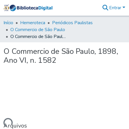
Entrar
Comunidades
&
Início
Hemeroteca
Periódicos Paulistas
Coleções
O Commercio de São Paulo
Tudo na
O Commercio de São Paulo, 1898, Ano VI, n. 1582
Biblioteca
Digital
O Commercio de São Paulo, 1898,
Estatísticas
Ano VI, n. 1582
Arquivos