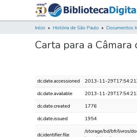
Início
História de São Paulo
Documentos I
Carta para a Câmara d
dc.date.accessioned
2013-11-29T17:54:21
dc.date.available
2013-11-29T17:54:21
dc.date.created
1776
dc.date.issued
1954
/storage/bd/bfr/livros/
dc.identifier.file