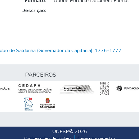
Formato:
Adobe Portable Document Format
Descrição:
Lobo de Saldanha (Governador da Capitania): 1776-1777
PARCEIROS
UNESP
© 2026
Configurações de cookies
Enviar uma sugestão