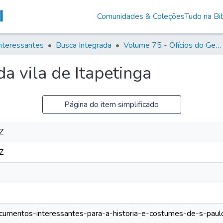
Comunidades & Coleções
Tudo na Bib
nteressantes
Busca Integrada
Volume 75 - Ofícios do General Martim Lopes Lobo de Saldanha (Governador da Capitania): 1776-1777
a vila de Itapetinga
Página do item simplificado
Z
Z
documentos-interessantes-para-a-historia-e-costumes-de-s-pau