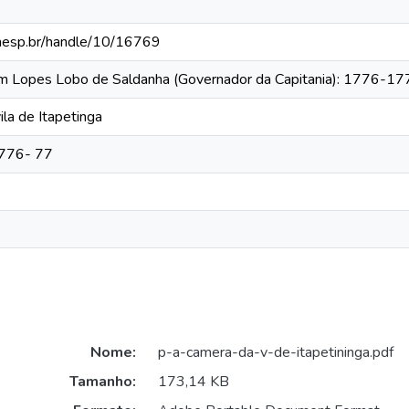
.unesp.br/handle/10/16769
tim Lopes Lobo de Saldanha (Governador da Capitania): 1776-1
ila de Itapetinga
1776- 77
Nome:
p-a-camera-da-v-de-itapetininga.pdf
Tamanho:
173,14 KB