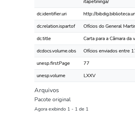
itapetininga/
dc.identifier.uri
http://bibdig.biblioteca
dc.relation.ispartof
Ofícios do General Mar
dc.title
Carta para a Câmara da v
dcdocs.volume.obs
Ofícios enviados entre 
unesp.firstPage
77
unesp.volume
LXXV
Arquivos
Pacote original
Agora exibindo
1 - 1 de 1