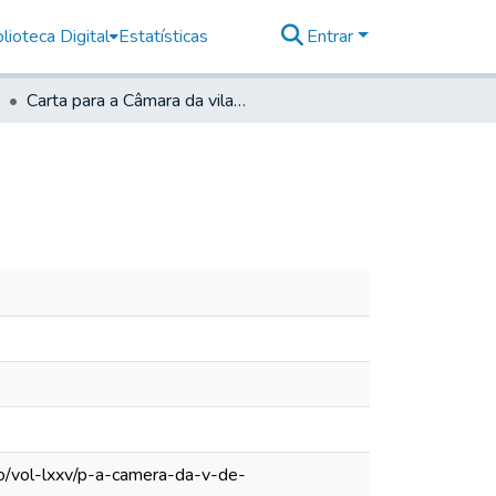
lioteca Digital
Estatísticas
Entrar
Carta para a Câmara da vila de Itapetinga
lo/vol-lxxv/p-a-camera-da-v-de-