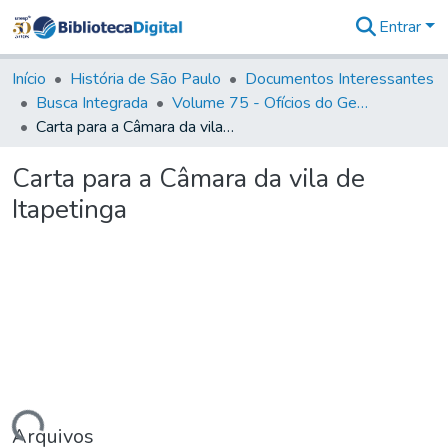
Entrar
Comunidades
&
Início
História de São Paulo
Documentos Interessantes
Coleções
Busca Integrada
Volume 75 - Ofícios do General Martim Lopes Lobo de Saldanha (Governador da Capitania): 1776-1777
Tudo na
Carta para a Câmara da vila de Itapetinga
Biblioteca
Digital
Carta para a Câmara da vila de
Estatísticas
Itapetinga
Arquivos